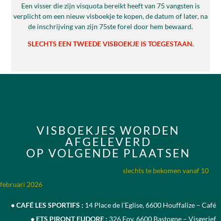
Een visser die zijn visquota bereikt heeft van 75 vangsten is
verplicht om een nieuw visboekje te kopen, de datum of later, na
de inschrijving van zijn 75ste forel door hem bewaard.
SLECHTS EEN TWEEDE VISBOEKJE IS TOEGESTAAN.
VISBOEKJES WORDEN
AFGELEVERD
OP VOLGENDE PLAATSEN
slechts te bekomen vanaf 10
februari 2026
• CAFÉ LES SPORTIFS
:
14 Place de l’Eglise, 6600 Houffalize – Café
• ETS PIRONT EUDORE :
326 Foy, 6600 Bastogne – Visgerief