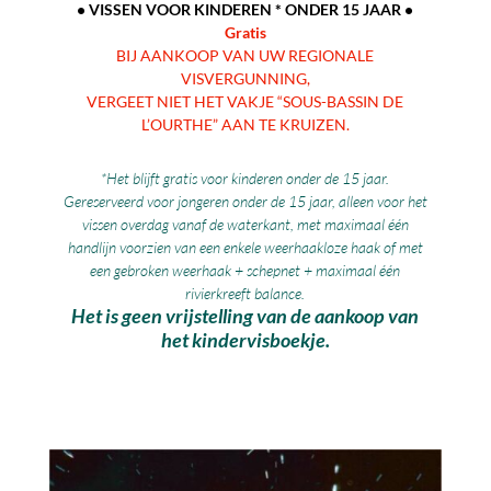
• VISSEN VOOR KINDEREN * ONDER 15 JAAR •
Gratis
BIJ AANKOOP VAN UW REGIONALE
VISVERGUNNING,
VERGEET NIET HET VAKJE “SOUS-BASSIN DE
L’OURTHE” AAN TE KRUIZEN.
*Het blijft gratis voor kinderen onder de 15 jaar.
Gereserveerd voor jongeren onder de 15 jaar, alleen voor het
vissen overdag vanaf de waterkant, met maximaal één
handlijn voorzien van een enkele weerhaakloze haak of met
een gebroken weerhaak + schepnet + maximaal één
rivierkreeft balance.
Het is geen vrijstelling van de aankoop van
het kindervisboekje.