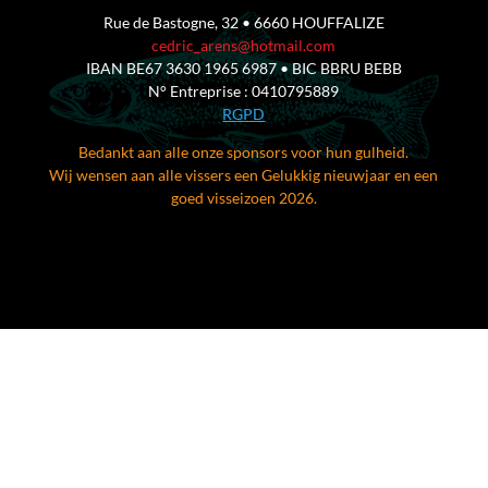
Rue de Bastogne, 32 • 6660 HOUFFALIZE
cedric_arens@hotmail.com
IBAN BE67 3630 1965 6987 • BIC BBRU BEBB
N° Entreprise : 0410795889
RGPD
Bedankt aan alle onze sponsors voor hun gulheid.
Wij wensen aan alle vissers een Gelukkig nieuwjaar en een
goed visseizoen 2026.